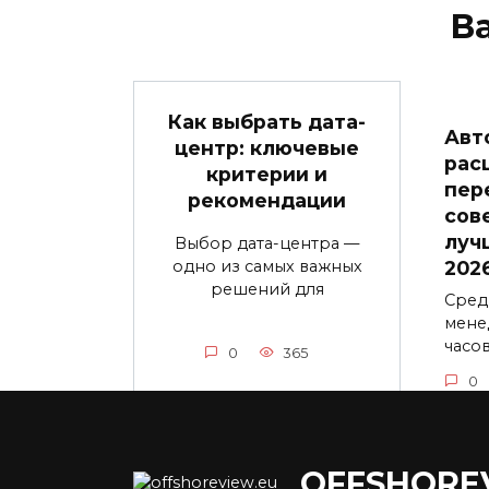
В
Как выбрать дата-
Авт
центр: ключевые
рас
критерии и
пер
рекомендации
сов
луч
Выбор дата-центра —
одно из самых важных
202
решений для
Сред
мене
часо
0
365
0
OFFSHORE