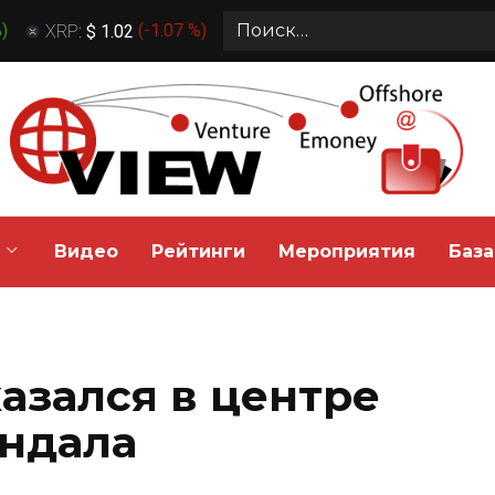
Search
%
)
XRP:
$ 1.02
(
-1.07 %
)
for:
Видео
Рейтинги
Мероприятия
База
азался в центре
андала