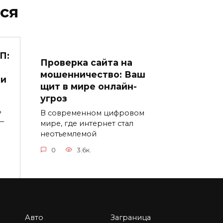
ся
П:
Проверка сайта на
мошенничество: Ваш
 и
щит в мире онлайн-
угроз
ь
В современном цифровом
—
мире, где интернет стал
неотъемлемой
0
3.6к.
Авто
Заграница