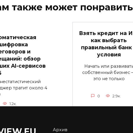
ам также может понравить
Взять кредит на И
оматическая
как выбрать
шифровка
правильный банк
еговоров и
условия
ещаний: обзор
ших AI-сервисов
Начать или развиват
собственный бизнес 
6
это не только
нестатистический
джер тратит около 4
в
0
2.9к.
1.2к.
VIEW.EU
Архив