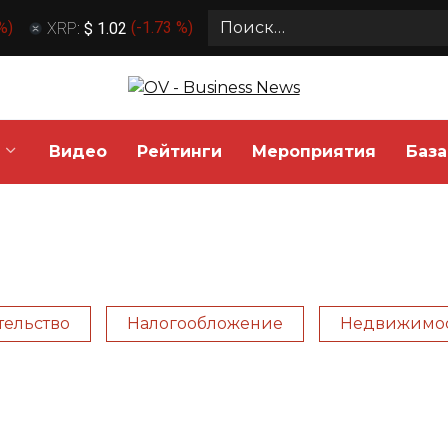
Search
 %
)
XRP:
$ 1.02
(
-1.73 %
)
for:
Видео
Рейтинги
Мероприятия
База
тельство
Налогообложение
Недвижимо