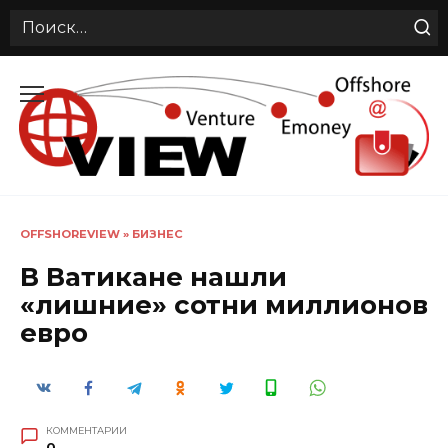
Search
for:
Перейти
к
содержанию
OFFSHOREVIEW
»
БИЗНЕС
В Ватикане нашли
«лишние» сотни миллионов
евро
КОММЕНТАРИИ
0