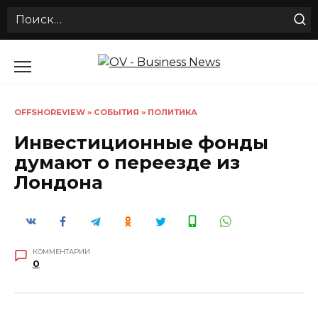
Search
for:
Перейти
к
содержанию
OFFSHOREVIEW
»
СОБЫТИЯ
»
ПОЛИТИКА
Инвестиционные фонды
думают о переезде из
Лондона
КОММЕНТАРИИ
0