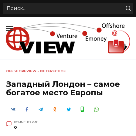
Search
for:
Перейти
к
содержанию
OFFSHOREVIEW
»
ИНТЕРЕСНОЕ
Западный Лондон – самое
богатое место Европы
КОММЕНТАРИИ
0