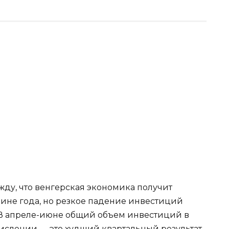
ежду, что венгерская экономика получит
ине года, но резкое падение инвестиций
. В апреле-июне общий объем инвестиций в
числении — это худший квартальный результат