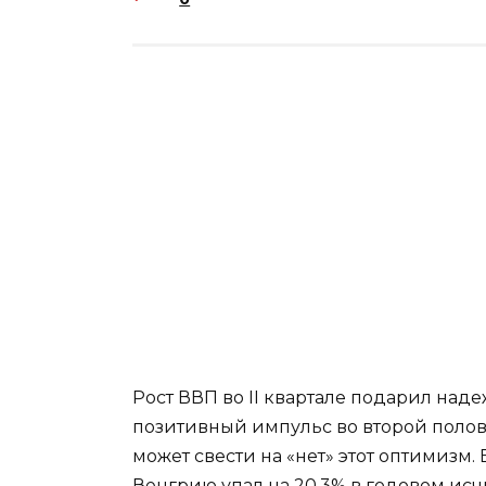
Рост ВВП во ІІ квартале подарил над
позитивный импульс во второй полов
может свести на «нет» этот оптимизм
Венгрию упал на 20,3% в годовом ис