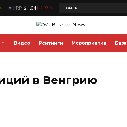
Search
 %
)
XRP:
$ 1.04
(
-2.73 %
)
for:
Видео
Рейтинги
Мероприятия
База
иций в Венгрию