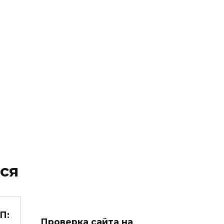
ся
П:
Проверка сайта на