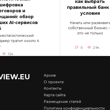
как выбрать
шифровка
правильный банк
еговоров и
условия
ещаний: обзор
ших AI-сервисов
Начать или развиват
собственный бизнес 
6
это не только
нестатистический
джер тратит около 4
в
0
2.9к.
1.2к.
VIEW.EU
Архив
упка недвижимости
Тимур Турлов: как
О проекте
йоне Dubai Hills
работает закон
Контакты
te
синергии в бизнесе
Карта сайта
 Dubai Hills Estate — один
Основатель Freedom Hold
Размещение статей
амых привлекательных
Corp. Тимур Турлов строи
Политика конфиденциальности