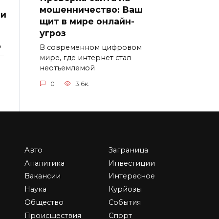
мошенничество: Ваш
 и
щит в мире онлайн-
угроз
ь
В современном цифровом
—
мире, где интернет стал
неотъемлемой
0
3.6к.
Авто
Заграница
Независимая
Аналитика
Инвестиции
экономическая
Вакансии
Интересное
экспертиза: ключ к
Наука
Курйозы
объективности и
ing
Общество
События
обоснованным
т
Происшествия
Спорт
решениям