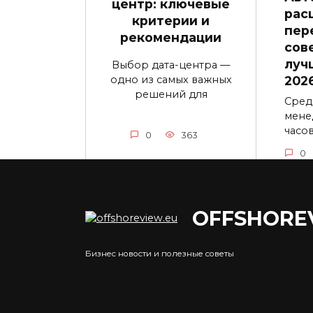
центр: ключевые
рас
критерии и
пер
рекомендации
сов
луч
Выбор дата-центра —
одно из самых важных
202
решений для
Сред
мене
часо
0
363
0
OFFSHORE
Курс фунта к рублю:
Пок
факторы влияния и
в ра
Бизнес новости и полезные советы
прогнозы
Esta
Курс фунта стерлингов к
Район
российскому рублю — это
из с
один