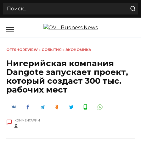
Search
for:
Перейти
к
содержанию
OFFSHOREVIEW
»
СОБЫТИЯ
»
ЭКОНОМИКА
Нигерийская компания
Dangote запускает проект,
который создаст 300 тыс.
рабочих мест
КОММЕНТАРИИ
0