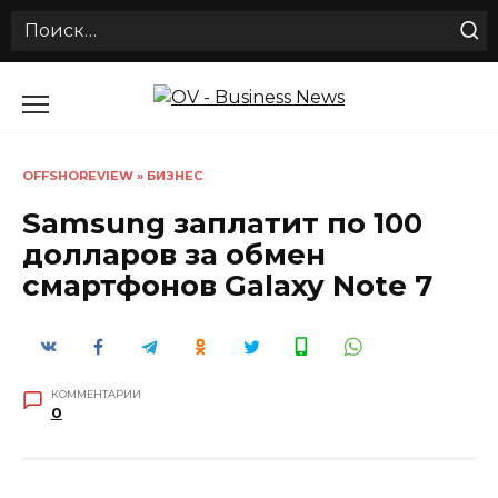
Search
for:
Перейти
к
содержанию
OFFSHOREVIEW
»
БИЗНЕС
Samsung заплатит по 100
долларов за обмен
смартфонов Galaxy Note 7
КОММЕНТАРИИ
0