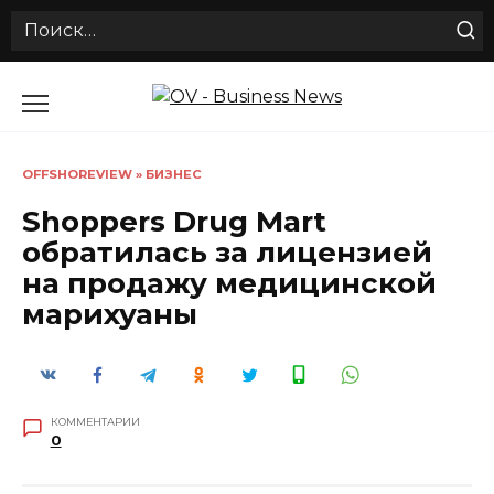
Search
for:
Перейти
к
содержанию
OFFSHOREVIEW
»
БИЗНЕС
Shoppers Drug Mart
обратилась за лицензией
на продажу медицинской
марихуаны
КОММЕНТАРИИ
0