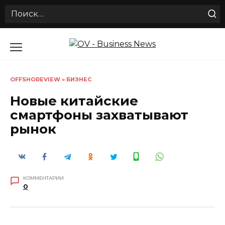
Search
for:
Перейти
к
содержанию
OFFSHOREVIEW
»
БИЗНЕС
Новые китайские
смартфоны захватывают
рынок
КОММЕНТАРИИ
0