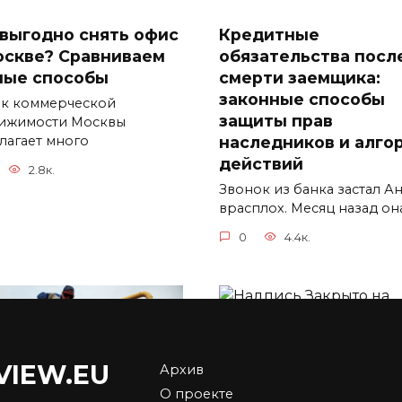
 выгодно снять офис
Кредитные
оскве? Сравниваем
обязательства посл
ные способы
смерти заемщика:
законные способы
к коммерческой
защиты прав
ижимости Москвы
наследников и алго
лагает много
действий
2.8к.
Звонок из банка застал А
врасплох. Месяц назад он
0
4.4к.
Сколько заплатят
VIEW.EU
Архив
бюджетникам за
О проекте
выходные в ноябре