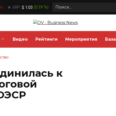
Search
 %
)
XRP:
$ 1.03
(
0.39 %
)
for:
Видео
Рейтинги
Мероприятия
База
СТВО
динилась к
логовой
ОЭСР