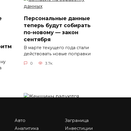
е
Персональные данные
теперь будут собирать
по-новому — закон
сентября
ритм
В марте текущего года стали
действовать новые поправки
нну
0
3.7к.
а
5 позитивных
социальных законов
Авто
Заграница
октября, которые нас
Аналитика
Инвестиции
порадуют