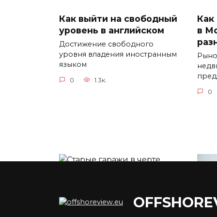
Как выйти на свободный
Как
уровень в английском
в М
раз
Достижение свободного
уровня владения иностранным
Рыно
языком
недв
пред
0
1.3к.
0
Как оформить гараж по
OFFSHORE
гаражной амнистии с 1
сентября