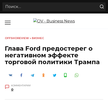
Search
for:
Перейти
к
содержанию
OFFSHOREVIEW
»
БИЗНЕС
Глава Ford предостерег о
негативном эффекте
торговой политики Трампа
КОММЕНТАРИИ
0