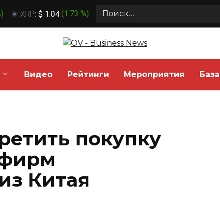
Search
%
)
XRP:
$ 1.04
(
1.73 %
)
for:
Видео
Рейтинги
Мероприятия
База
ретить покупку
 фирм
из Китая