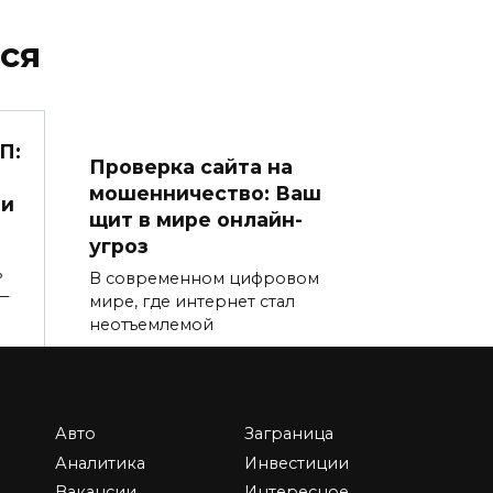
ся
П:
Проверка сайта на
мошенничество: Ваш
 и
щит в мире онлайн-
угроз
ь
В современном цифровом
—
мире, где интернет стал
неотъемлемой
0
3.6к.
Авто
Заграница
Аналитика
Инвестиции
Вакансии
Интересное