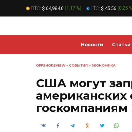
BTC:
$ 64,984.6
(
1.17 %
)
LTC:
$ 45.56
(
0.25 
Перейти
к
содержанию
Новости
Статьи
OFFSHOREVIEW
»
СОБЫТИЯ
»
ЭКОНОМИКА
США могут зап
американских
госкомпаниям 