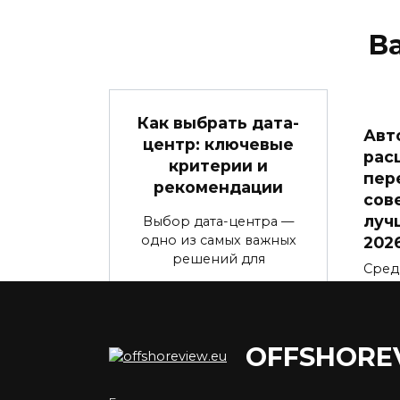
В
Как выбрать дата-
Авт
центр: ключевые
рас
критерии и
пер
рекомендации
сов
луч
Выбор дата-центра —
одно из самых важных
202
решений для
Сред
мене
часо
0
367
0
OFFSHORE