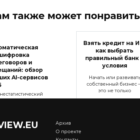
ам также может понравить
Взять кредит на И
оматическая
как выбрать
шифровка
правильный банк
еговоров и
условия
ещаний: обзор
ших AI-сервисов
Начать или развиват
собственный бизнес 
6
это не только
нестатистический
джер тратит около 4
в
0
2.9к.
1.2к.
VIEW.EU
Архив
О проекте
Контакты