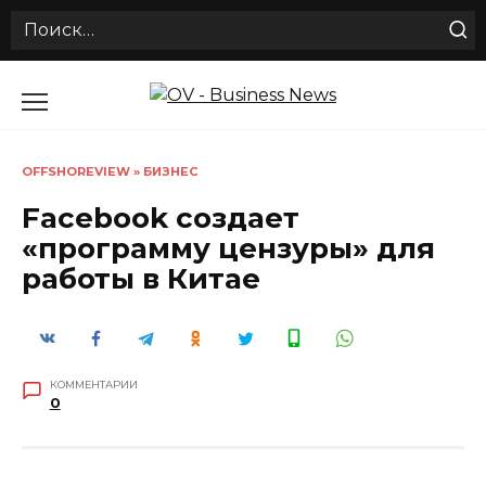
Search
for:
Перейти
к
содержанию
OFFSHOREVIEW
»
БИЗНЕС
Facebook создает
«программу цензуры» для
работы в Китае
КОММЕНТАРИИ
0