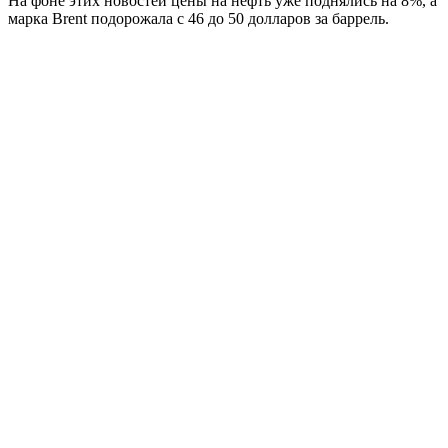
На фоне этих новостей цены на нефть уже поднялись на 8%, а
марка Brent подорожала с 46 до 50 долларов за баррель.