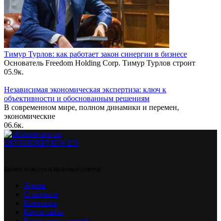
Тимур Турлов: как работает закон синергии в бизнесе
Основатель Freedom Holding Corp. Тимур Турлов строит
0
5.9к.
Независимая экономическая экспертиза: ключ к
объективности и обоснованным решениям
В современном мире, полном динамики и перемен,
экономические
0
6.6к.
OFFSHOREVIEW.EU
Бизнес новости и полезные советы
Архив
О проекте
Контакты
Карта сайта
Размещение статей