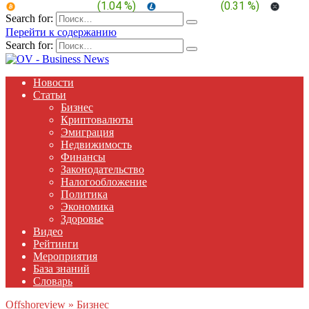
BTC:
$ 64,902.7
(
1.04 %
)
LTC:
$ 45.59
(
0.31 %
)
XRP:
Search for:
Перейти к содержанию
Search for:
Новости
Статьи
Бизнес
Криптовалюты
Эмиграция
Недвижимость
Финансы
Законодательство
Налогообложение
Политика
Экономика
Здоровье
Видео
Рейтинги
Мероприятия
База знаний
Словарь
Offshoreview
»
Бизнес