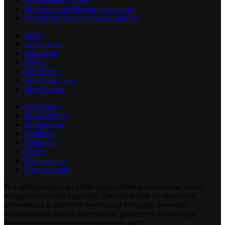
Политика конфиденциальности
Обработка персональных данных
Авто
Аналитика
Вакансии
Наука
Общество
Происшествия
Шоу-бизнес
Заграница
Инвестиции
Интересное
Курйозы
События
Спорт
Технологии
Юрисдикции
Вся информация, на сайте представлена бесплатно, носит
ознакомительный характер. Данные взяты из открытых
источников и могут отличаться от текущих значений.
Копирование любых материалов разрешено только при
наличии активной гиперссылки на сайт.