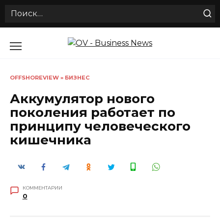
Search
for:
Перейти
к
содержанию
OFFSHOREVIEW
»
БИЗНЕС
Аккумулятор нового
поколения работает по
принципу человеческого
кишечника
КОММЕНТАРИИ
0