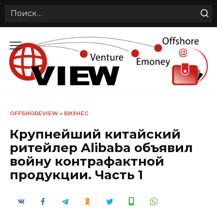
Search
for:
Перейти
к
содержанию
OFFSHOREVIEW
»
БИЗНЕС
Крупнейший китайский
ритейлер Alibaba объявил
войну контрафактной
продукции. Часть 1