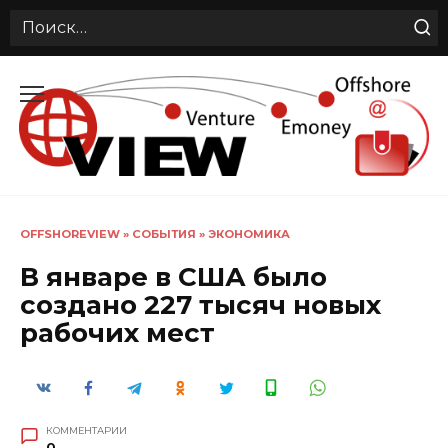
Search
for:
Перейти
к
содержанию
OFFSHOREVIEW
»
СОБЫТИЯ
»
ЭКОНОМИКА
В январе в США было
создано 227 тысяч новых
рабочих мест
КОММЕНТАРИИ
0