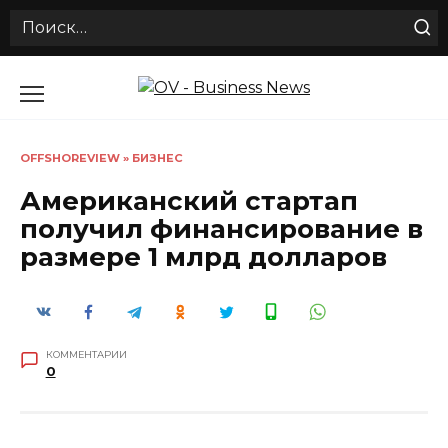
Search
for:
Перейти
к
содержанию
OFFSHOREVIEW
»
БИЗНЕС
Американский стартап
получил финансирование в
размере 1 млрд долларов
КОММЕНТАРИИ
0