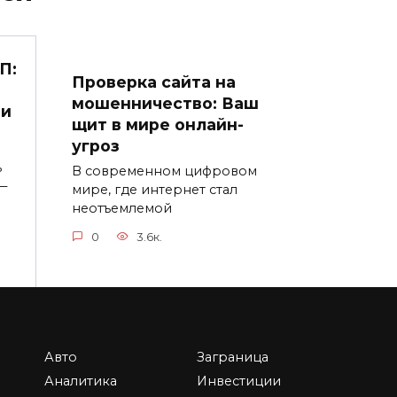
П:
Проверка сайта на
мошенничество: Ваш
 и
щит в мире онлайн-
угроз
ь
В современном цифровом
—
мире, где интернет стал
неотъемлемой
0
3.6к.
Авто
Заграница
Независимая
Аналитика
Инвестиции
экономическая