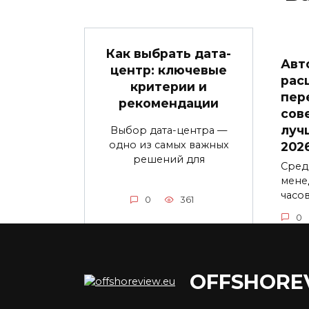
Как выбрать дата-
Авт
центр: ключевые
рас
критерии и
пер
рекомендации
сов
луч
Выбор дата-центра —
одно из самых важных
202
решений для
Сред
мене
часо
0
361
0
OFFSHORE
Курс фунта к рублю:
Пок
факторы влияния и
в ра