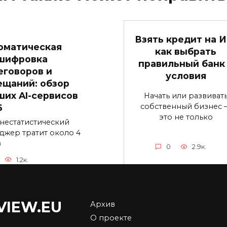
Взять кредит на И
оматическая
как выбрать
шифровка
правильный банк
еговоров и
условия
ещаний: обзор
ших AI-сервисов
Начать или развиват
собственный бизнес 
6
это не только
нестатистический
джер тратит около 4
в
0
2.9к.
1.2к.
VIEW.EU
Архив
упка недвижимости
Тимур Турлов: как
О проекте
йоне Dubai Hills
работает закон