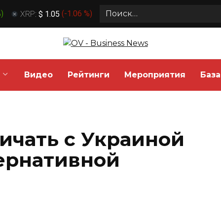
Search
%
)
XRP:
$ 1.05
(
-1.06 %
)
for:
Видео
Рейтинги
Мероприятия
База
ичать с Украиной
тернативной