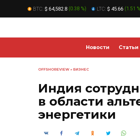
BTC:
$ 64,582.8
(
0.38 %
)
LTC:
$ 45.66
(
1.51 
Перейти
к
содержанию
Новости
Статьи
OFFSHOREVIEW
»
БИЗНЕС
Индия сотрудн
в области аль
энергетики