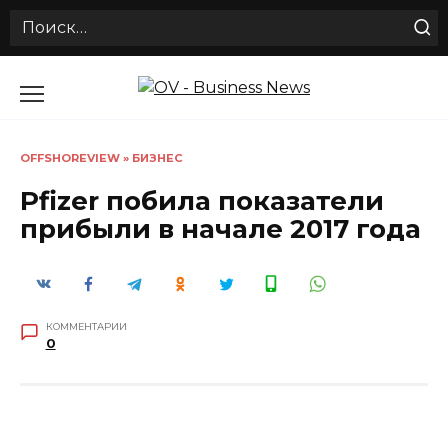
Search
for:
Перейти
к
содержанию
OFFSHOREVIEW
»
БИЗНЕС
Pfizer побила показатели
прибыли в начале 2017 года
КОММЕНТАРИИ
0