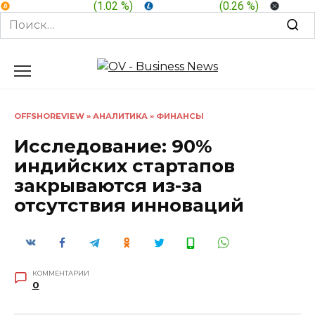
BTC:
$ 64,891.3
(
1.02 %
)
LTC:
$ 45.57
(
0.26 %
)
XRP:
$
Search
for:
Перейти
к
содержанию
OFFSHOREVIEW
»
АНАЛИТИКА
»
ФИНАНСЫ
Исследование: 90%
индийских стартапов
закрываются из-за
отсутствия инноваций
КОММЕНТАРИИ
0