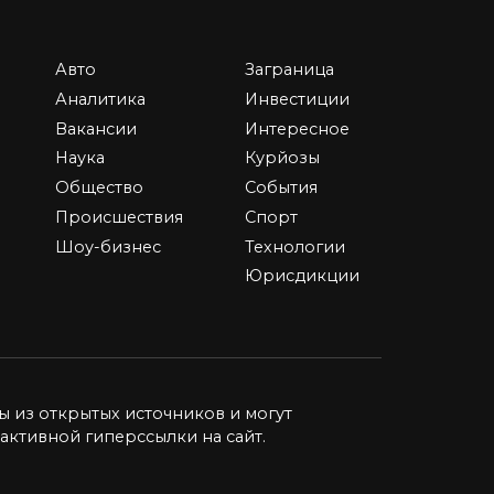
Авто
Заграница
Независимая
Аналитика
Инвестиции
экономическая
Вакансии
Интересное
экспертиза: ключ к
Наука
Курйозы
объективности и
ing
Общество
События
обоснованным
т
Происшествия
Спорт
решениям
Шоу-бизнес
Технологии
В современном мире, полном
Юрисдикции
динамики и перемен,
экономические
0
6.6к.
ы из открытых источников и могут
активной гиперссылки на сайт.