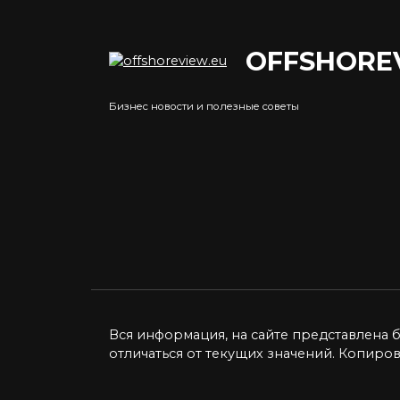
OFFSHORE
Курс фунта к рублю:
Пок
факторы влияния и
в ра
Бизнес новости и полезные советы
прогнозы
Esta
Курс фунта стерлингов к
Район
российскому рублю — это
из с
один
0
0
5.2к.
Вся информация, на сайте представлена 
отличаться от текущих значений. Копиро