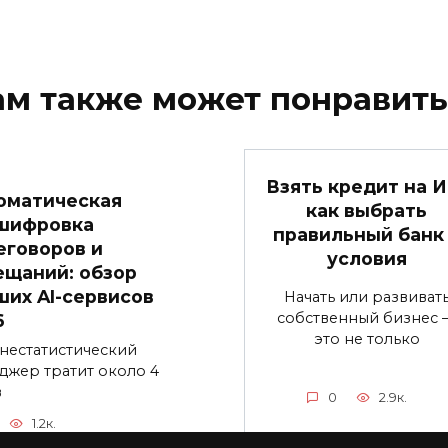
ам также может понравить
Взять кредит на И
оматическая
как выбрать
шифровка
правильный банк
еговоров и
условия
ещаний: обзор
ших AI-сервисов
Начать или развиват
собственный бизнес 
6
это не только
нестатистический
джер тратит около 4
в
0
2.9к.
1.2к.