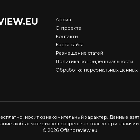
VIEW.EU
Архив
упка недвижимости
Тимур Турлов: как
О проекте
йоне Dubai Hills
работает закон
Контакты
te
синергии в бизнесе
Карта сайта
 Dubai Hills Estate — один
Основатель Freedom Hold
Размещение статей
амых привлекательных
Corp. Тимур Турлов строи
Политика конфиденциальности
4.8к.
0
5.9к.
Обработка персональных данных
бесплатно, носит ознакомительный характер. Данные взят
вание любых материалов разрешено только при наличии 
© 2026 Offshoreview.eu