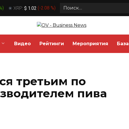
Search
 %
)
XRP:
$ 1.02
(
-2.08 %
)
for:
Видео
Рейтинги
Мероприятия
База
ся третьим по
зводителем пива