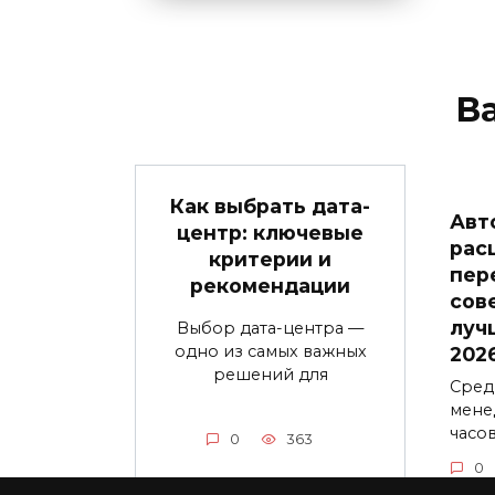
В
Как выбрать дата-
Авт
центр: ключевые
рас
критерии и
пер
рекомендации
сов
луч
Выбор дата-центра —
одно из самых важных
202
решений для
Сред
мене
часо
0
363
0