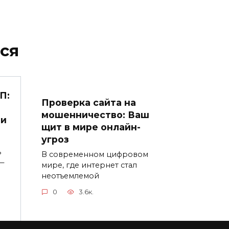
ся
П:
Проверка сайта на
мошенничество: Ваш
 и
щит в мире онлайн-
угроз
ь
В современном цифровом
—
мире, где интернет стал
неотъемлемой
0
3.6к.