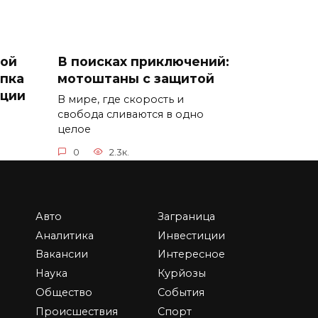
ной
В поисках приключений:
пка
мотоштаны с защитой
рции
В мире, где скорость и
свобода сливаются в одно
целое
0
2.3к.
Авто
Заграница
Аналитика
Инвестиции
Вакансии
Интересное
Наука
Курйозы
ая и
Самые статусные
Общество
События
холодильники 2026 года
у
— элитные марки с
Происшествия
Спорт