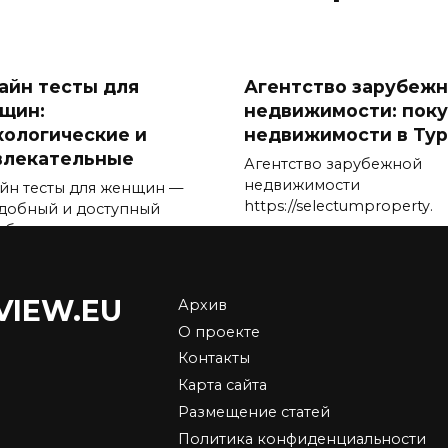
айн тесты для
Агентство зарубеж
щин:
недвижимости: поку
хологические и
недвижимости в Ту
влекательные
Агентство зарубежной
недвижимости
йн тесты для женщин —
https://selectumproperty.
удобный и доступный
об
0
4.7к.
1.9к.
VIEW.EU
Архив
О проекте
Контакты
Какая категория
Карта сайта
ая немодная посуда
колбасы самая лучш
Размещение статей
26, которая
какие виды стоит
ортит любой стол
покупать в 2026 год
Политика конфиденциальности