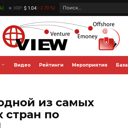
Search
 %
)
XRP:
$ 1.04
(
-2.70 %
)
for:
Видео
Рейтинги
Мероприятия
База
одной из самых
 стран по
И