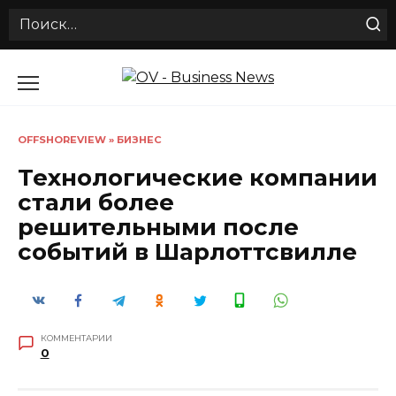
Search
for:
Перейти
к
содержанию
OFFSHOREVIEW
»
БИЗНЕС
Технологические компании
стали более
решительными после
событий в Шарлоттсвилле
КОММЕНТАРИИ
0