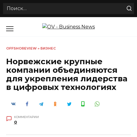
Search
for:
Перейти
к
содержанию
OFFSHOREVIEW
»
БИЗНЕС
Норвежские крупные
компании объединяются
для укрепления лидерства
в цифровых технологиях
КОММЕНТАРИИ
0