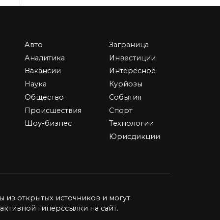
Авто
Заграница
Независимая
Аналитика
Инвестиции
экономическая
Вакансии
Интересное
экспертиза: ключ к
Наука
Курйозы
объективности и
ing
Общество
События
обоснованным
т
Происшествия
Спорт
решениям
Шоу-бизнес
Технологии
В современном мире, полном
Юрисдикции
динамики и перемен,
экономические
0
6.6к.
ы из открытых источников и могут
активной гиперссылки на сайт.