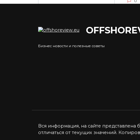
0
OFFSHORE
Курс фунта к рублю:
Пок
факторы влияния и
в ра
Бизнес новости и полезные советы
прогнозы
Esta
Курс фунта стерлингов к
Район
российскому рублю — это
из с
один
0
0
5.2к.
Вся информация, на сайте представлена 
отличаться от текущих значений. Копиро