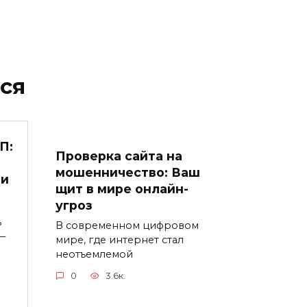
ся
П:
Проверка сайта на
мошенничество: Ваш
 и
щит в мире онлайн-
угроз
ь
В современном цифровом
—
мире, где интернет стал
неотъемлемой
0
3.6к.