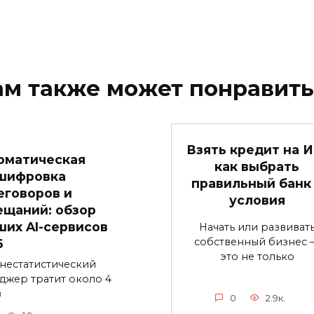
ам также может понравить
Взять кредит на И
оматическая
как выбрать
шифровка
правильный банк
еговоров и
условия
ещаний: обзор
ших AI-сервисов
Начать или развиват
собственный бизнес 
6
это не только
нестатистический
джер тратит около 4
в
0
2.9к.