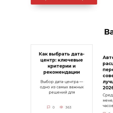
В
Как выбрать дата-
Авт
центр: ключевые
рас
критерии и
пер
рекомендации
сов
луч
Выбор дата-центра —
одно из самых важных
202
решений для
Сред
мене
часо
0
363