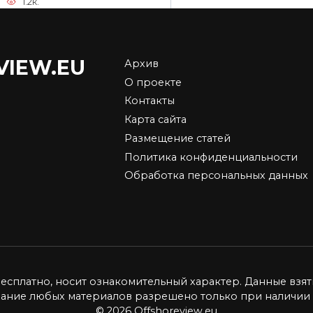
1.2к.
VIEW.EU
Архив
упка недвижимости
Тимур Турлов: как
О проекте
йоне Dubai Hills
работает закон
Контакты
te
синергии в бизнесе
Карта сайта
 Dubai Hills Estate — один
Основатель Freedom Hold
Размещение статей
амых привлекательных
Corp. Тимур Турлов строи
Политика конфиденциальности
4.8к.
0
5.9к.
Обработка персональных данных
бесплатно, носит ознакомительный характер. Данные взят
вание любых материалов разрешено только при наличии 
© 2026 Offshoreview.eu