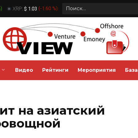
Search
%
)
XRP:
$ 1.03
(
-1.60 %
)
for:
Видео
Рейтинги
Мероприятия
База
ит на азиатский
оовощной