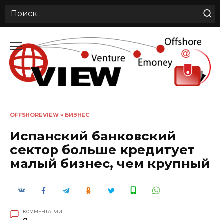
Search
for:
Перейти
к
содержанию
OFFSHOREVIEW
»
БИЗНЕС
Испанский банковский
сектор больше кредитует
малый бизнес, чем крупный
КОММЕНТАРИИ
0