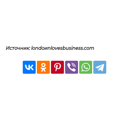
Источник: londoиnlovesbusiness.com