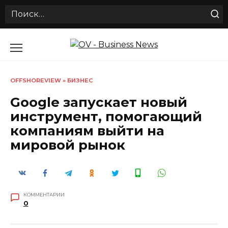
Search
for:
Перейти
к
содержанию
OFFSHOREVIEW
»
БИЗНЕС
Google запускает новый
инструмент, помогающий
компаниям выйти на
мировой рынок
КОММЕНТАРИИ
0