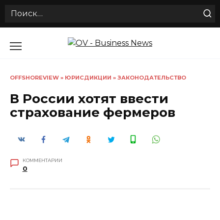
Search
for:
Перейти
к
содержанию
OFFSHOREVIEW
»
ЮРИСДИКЦИИ
»
ЗАКОНОДАТЕЛЬСТВО
В России хотят ввести
страхование фермеров
КОММЕНТАРИИ
0