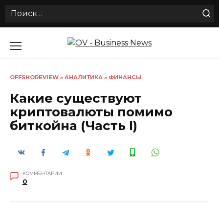
Search
for:
Перейти
к
содержанию
OFFSHOREVIEW
»
АНАЛИТИКА
»
ФИНАНСЫ
Какие существуют
криптовалюты помимо
биткойна (Часть I)
КОММЕНТАРИИ
0