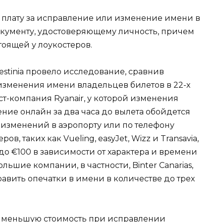
плату за исправление или изменение имени в
документу, удостоверяющему личность, причем
тоящей у лоукостеров.
estinia провело исследование, сравнив
изменения имени владельцев билетов в 22-х
т-компания Ryanair, у которой изменения
ение онлайн за два часа до вылета обойдется
я изменений в аэропорту или по телефону
ов, таких как Vueling, easyJet, Wizz и Transavia,
до €100 в зависимости от характера и времени
ьшие компании, в частности, Binter Canarias,
равить опечатки в имени в количестве до трех
меньшую стоимость при исправлении