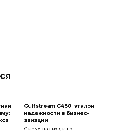
ся
тная
Gulfstream G450: эталон
му:
надежности в бизнес-
кса
авиации
С момента выхода на