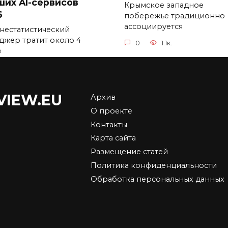
ших AI-сервисов
Крымское западное
6
побережье традиционно
ассоциируется
нестатистический
джер тратит около 4
0
1.1к.
в
1.2к.
VIEW.EU
Архив
О проекте
имущества онлайн-
Купить квартиру в
Контакты
мов: почему это
Москве по ипотеке:
Карта сайта
бно и выгодно
доступное жилье в
Размещение статей
столице
рнет прочно вошел в
Политика конфиденциальности
ь людей всех возрастов.
Покупка квартиры в Мос
Обработка персональных данных
важный шаг для многих с
2.7к.
0
3.1к.