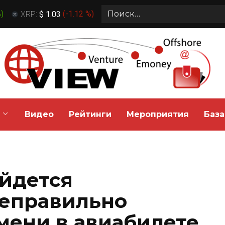
Search
%
)
XRP:
$ 1.03
(
-1.12 %
)
for:
Видео
Рейтинги
Мероприятия
База
ойдется
неправильно
мени в авиабилете