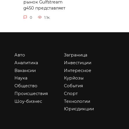
рынок Gulfstream
g450 представляет
0
1.1к.
Авто
Заграница
Взять кредит на ИП:
Аналитика
Инвестиции
как выбрать
Вакансии
Интересное
правильный банк и
Наука
Курйозы
условия
Общество
События
Начать или развивать
Происшествия
Спорт
кве —
собственный бизнес —
Шоу-бизнес
Технологии
емей
это не только
Юрисдикции
0
2.9к.