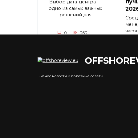
луч
Выбор дата-центра —
одно из самых важных
202
решений для
Сред
мене
часо
0
363
0
OFFSHORE
Как устроены и как
Пре
Бизнес новости и полезные советы
работают вывески с
зай
буквами
удо
Вывески с отдельными
Инте
буквами на подложке или без
жизн
неё
0
0
845