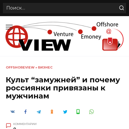
Search
for:
Перейти
к
содержанию
OFFSHOREVIEW
»
БИЗНЕС
Культ “замужней” и почему
россиянки привязаны к
мужчинам
КОММЕНТАРИИ
0