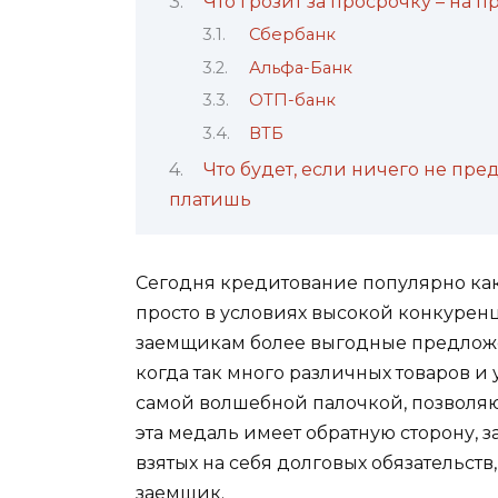
Что грозит за просрочку – на 
Сбербанк
Альфа-Банк
ОТП-банк
ВТБ
Что будет, если ничего не пре
платишь
Сегодня кредитование популярно как 
просто в условиях высокой конкурен
заемщикам более выгодные предложен
когда так много различных товаров и 
самой волшебной палочкой, позволяю
эта медаль имеет обратную сторону,
взятых на себя долговых обязательств
заемщик.