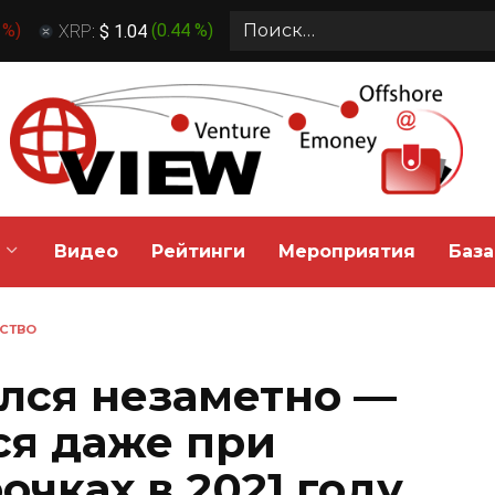
Search
 %
)
XRP:
$ 1.04
(
0.44 %
)
for:
Видео
Рейтинги
Мероприятия
База
СТВО
лся незаметно —
ся даже при
чках в 2021 году