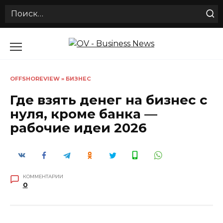
Search
for:
Перейти
к
содержанию
OFFSHOREVIEW
»
БИЗНЕС
Где взять денег на бизнес с
нуля, кроме банка —
рабочие идеи 2026
КОММЕНТАРИИ
0