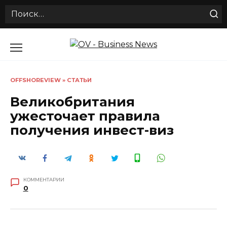
Search
for:
Перейти
к
содержанию
OFFSHOREVIEW
»
СТАТЬИ
Великобритания
ужесточает правила
получения инвест-виз
КОММЕНТАРИИ
0