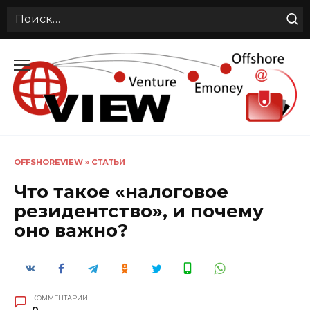
Search
for:
Перейти
к
содержанию
OFFSHOREVIEW
»
СТАТЬИ
Что такое «налоговое
резидентство», и почему
оно важно?
КОММЕНТАРИИ
0