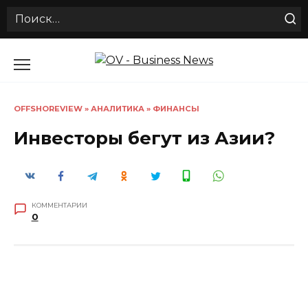
Search
for:
Перейти
к
содержанию
OFFSHOREVIEW
»
АНАЛИТИКА
»
ФИНАНСЫ
Инвесторы бегут из Азии?
КОММЕНТАРИИ
0