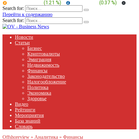
BTC:
$ 64,973.5
(
1.21 %
)
LTC:
$ 45.55
(
0.37 %
)
XRP:
Search for:
Перейти к содержанию
Search for:
Новости
Статьи
Бизнес
Криптовалюты
Эмиграция
Недвижимость
Финансы
Законодательство
Налогообложение
Политика
Экономика
Здоровье
Видео
Рейтинги
Мероприятия
База знаний
Словарь
Offshoreview
»
Аналитика
»
Финансы