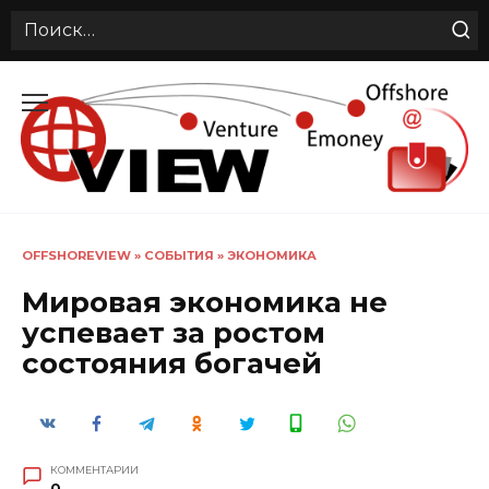
Search
for:
Перейти
к
содержанию
OFFSHOREVIEW
»
СОБЫТИЯ
»
ЭКОНОМИКА
Мировая экономика не
успевает за ростом
состояния богачей
КОММЕНТАРИИ
0