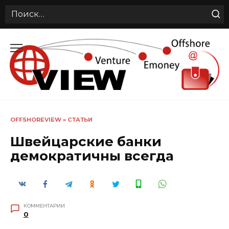
Search
for:
Перейти
к
содержанию
OFFSHOREVIEW
»
СТАТЬИ
Швейцарские банки
демократичны всегда
КОММЕНТАРИИ
0