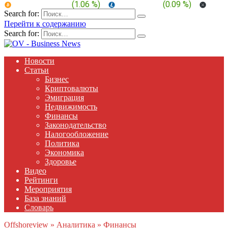
BTC:
$ 64,943.2
(
1.06 %
)
LTC:
$ 45.58
(
0.09 %
)
XRP:
Search for:
Перейти к содержанию
Search for:
Новости
Статьи
Бизнес
Криптовалюты
Эмиграция
Недвижимость
Финансы
Законодательство
Налогообложение
Политика
Экономика
Здоровье
Видео
Рейтинги
Мероприятия
База знаний
Словарь
Offshoreview
»
Аналитика
»
Финансы