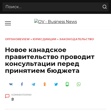
Search
for:
Перейти
к
содержанию
OFFSHOREVIEW
»
ЮРИСДИКЦИИ
»
ЗАКОНОДАТЕЛЬСТВО
Новое канадское
правительство проводит
консультации перед
принятием бюджета
КОММЕНТАРИИ
0