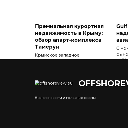
Премиальная курортная
Gul
недвижимость в Крыму:
над
обзор апарт-комплекса
ави
Тамерун
С мо
рыно
Крымское западное
g450
побережье традиционно
ассоциируется
0
0
1.1к.
OFFSHORE
Бизнес новости и полезные советы
Купить квартиру в
Аре
Москве по ипотеке:
маг
доступное жилье в
выб
столице