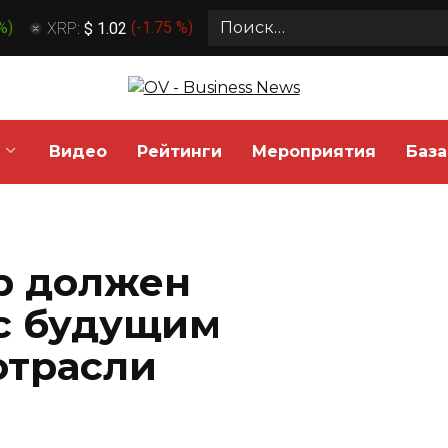
Search
 %
)
XRP:
$ 1.02
(
-1.75 %
)
for:
Видео
Рейтинги
Мероприятия
База
р должен
с будущим
отрасли