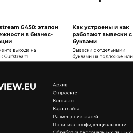
fstream G450: эталон
Как устроены и как
ежности в бизнес-
работают вывески с
ации
буквами
мента выхода на
Вывески с отдельными
к Gulfstream
буквами на подложке или
 представляет
неё
1.1к.
0
845
VIEW.EU
Архив
О проекте
Контакты
Карта сайта
нда помещения под
Гортензия: букет,
Размещение статей
азин в Москве: как
который заворажив
рать лучшее место
своей красотой и
Политика конфиденциальности
изяществом
Обработка персональных данных