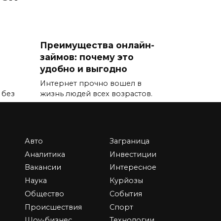
Преимущества онлайн-
займов: почему это
удобно и выгодно
Интернет прочно вошел в
 без
жизнь людей всех возрастов.
0
2.7к.
Авто
Заграница
Аналитика
Инвестиции
Вакансии
Интересное
Наука
Курйозы
Лучшие бизнес идеи
Общество
События
ает
2024-2025
Происшествия
Спорт
С каждым годом рынок
Шоу-бизнес
Технологии
предлагает новые