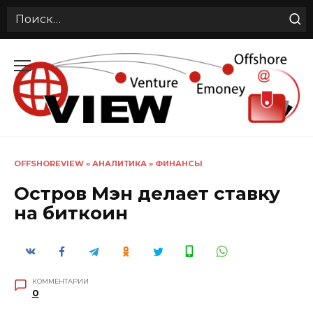
Search
for:
Перейти
к
содержанию
OFFSHOREVIEW
»
АНАЛИТИКА
»
ФИНАНСЫ
Остров Мэн делает ставку
на биткоин
КОММЕНТАРИИ
0