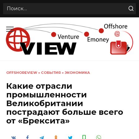
Search
for:
Перейти
к
содержанию
OFFSHOREVIEW
»
СОБЫТИЯ
»
ЭКОНОМИКА
Какие отрасли
промышленности
Великобритании
пострадают больше всего
от «Брексита»