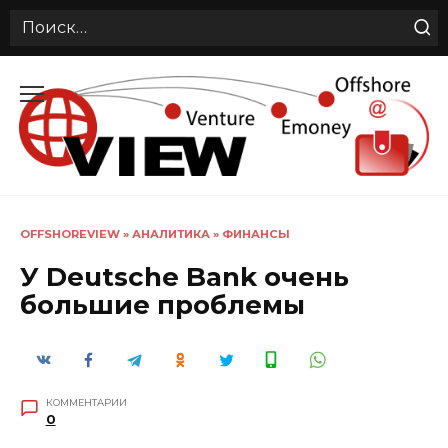
Search
for:
Перейти
к
содержанию
OFFSHOREVIEW
»
АНАЛИТИКА
»
ФИНАНСЫ
У Deutsche Bank очень
большие проблемы
КОММЕНТАРИИ
0