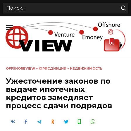
Search
for:
Перейти
к
содержанию
OFFSHOREVIEW
»
ЮРИСДИКЦИИ
»
НЕДВИЖИМОСТЬ
Ужесточение законов по
выдаче ипотечных
кредитов замедляет
процесс сдачи подрядов