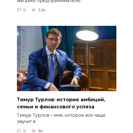
магазин предпринимателю
0
5.5к.
Тимур Турлов: история амбиций,
семьи и финансового успеха
Тимур Турлов – имя, которое все чаще
звучит в
0
6к.