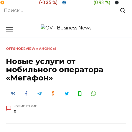
BTC:
$ 64,736.4
(
-0.35 %
)
LTC:
$ 45.91
(
0.93 %
)
XRP:
Search
for:
Перейти
к
содержанию
OFFSHOREVIEW
»
АНОНСЫ
Новые услуги от
мобильного оператора
«Мегафон»
КОММЕНТАРИИ
0