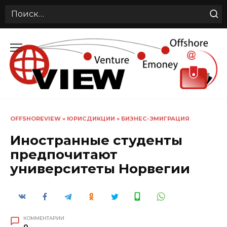
Search
for:
Перейти
к
содержанию
OFFSHOREVIEW
»
ЮРИСДИКЦИИ
»
БИЗНЕС-ЭМИГРАЦИЯ
Иностранные студенты
предпочитают
университеты Норвегии
КОММЕНТАРИИ
0